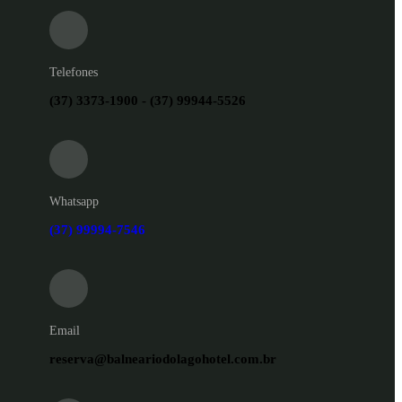
Telefones
(37) 3373-1900 - (37) 99944-5526
Whatsapp
(37) 99994-7546
Email
reserva@balneariodolagohotel.com.br