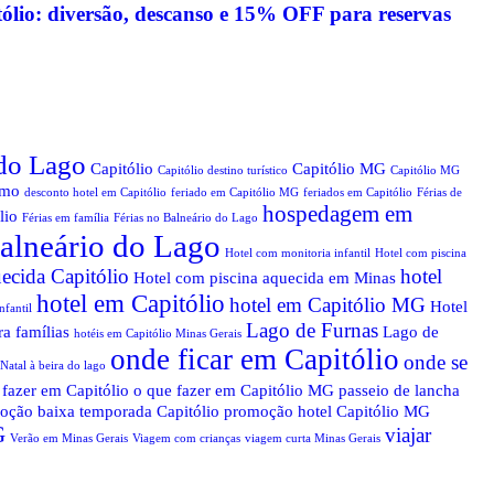
tólio: diversão, descanso e 15% OFF para reservas
 do Lago
Capitólio
Capitólio MG
Capitólio destino turístico
Capitólio MG
smo
desconto hotel em Capitólio
feriado em Capitólio MG
feriados em Capitólio
Férias de
hospedagem em
lio
Férias em família
Férias no Balneário do Lago
alneário do Lago
Hotel com monitoria infantil
Hotel com piscina
ecida Capitólio
hotel
Hotel com piscina aquecida em Minas
hotel em Capitólio
hotel em Capitólio MG
Hotel
nfantil
Lago de Furnas
ra famílias
Lago de
hotéis em Capitólio Minas Gerais
onde ficar em Capitólio
onde se
Natal à beira do lago
 fazer em Capitólio
o que fazer em Capitólio MG
passeio de lancha
oção baixa temporada Capitólio
promoção hotel Capitólio MG
G
viajar
Verão em Minas Gerais
Viagem com crianças
viagem curta Minas Gerais