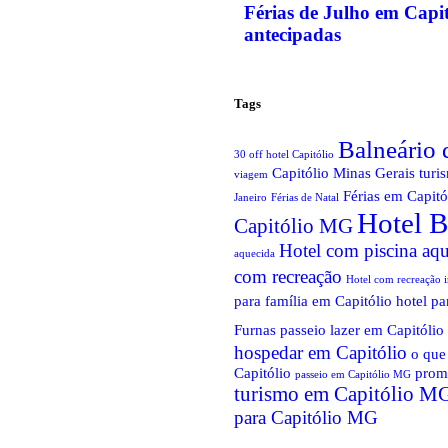
Férias de Julho em Capi
antecipadas
Tags
Balneário
30 off hotel Capitólio
Capitólio Minas Gerais turi
viagem
Férias em Capitó
Janeiro
Férias de Natal
Hotel B
Capitólio MG
Hotel com piscina aqu
aquecida
com recreação
Hotel com recreação i
para família em Capitólio
hotel pa
Furnas passeio
lazer em Capitólio
hospedar em Capitólio
o que
Capitólio
prom
passeio em Capitólio MG
turismo em Capitólio M
para Capitólio MG