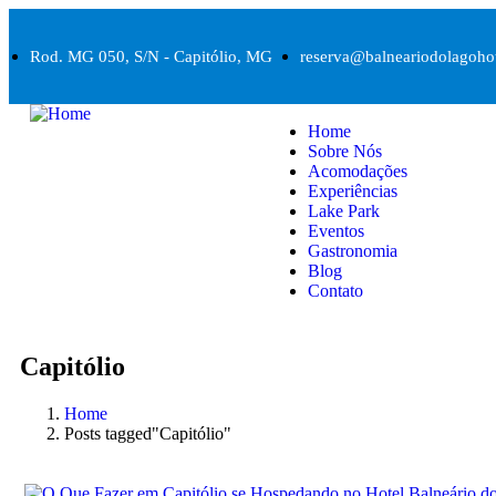
Rod. MG 050, S/N - Capitólio, MG
reserva@balneariodolagoho
Home
Sobre Nós
Acomodações
Experiências
Lake Park
Eventos
Gastronomia
Blog
Contato
Capitólio
Home
Posts tagged"Capitólio"