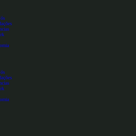
Nós
ações
ncias
rk
nomia
Nós
ações
ncias
rk
nomia