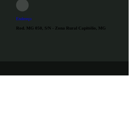
Endereço
Rod. MG 050, S/N - Zona Rural Capitólio, MG