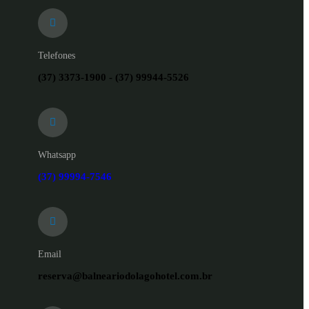
Telefones
(37) 3373-1900 - (37) 99944-5526
Whatsapp
(37) 99994-7546
Email
reserva@balneariodolagohotel.com.br