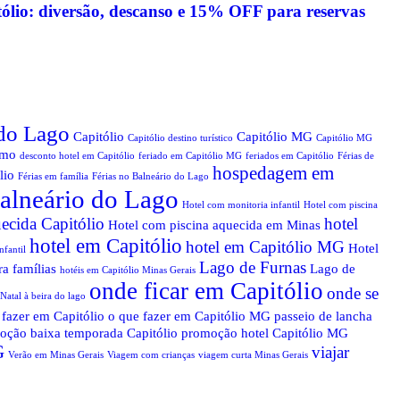
tólio: diversão, descanso e 15% OFF para reservas
 do Lago
Capitólio
Capitólio MG
Capitólio destino turístico
Capitólio MG
smo
desconto hotel em Capitólio
feriado em Capitólio MG
feriados em Capitólio
Férias de
hospedagem em
lio
Férias em família
Férias no Balneário do Lago
alneário do Lago
Hotel com monitoria infantil
Hotel com piscina
ecida Capitólio
hotel
Hotel com piscina aquecida em Minas
hotel em Capitólio
hotel em Capitólio MG
Hotel
nfantil
Lago de Furnas
ra famílias
Lago de
hotéis em Capitólio Minas Gerais
onde ficar em Capitólio
onde se
Natal à beira do lago
 fazer em Capitólio
o que fazer em Capitólio MG
passeio de lancha
oção baixa temporada Capitólio
promoção hotel Capitólio MG
G
viajar
Verão em Minas Gerais
Viagem com crianças
viagem curta Minas Gerais