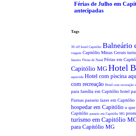
Férias de Julho em Capi
antecipadas
Tags
Balneário
30 off hotel Capitólio
Capitólio Minas Gerais turi
viagem
Férias em Capitó
Janeiro
Férias de Natal
Hotel B
Capitólio MG
Hotel com piscina aqu
aquecida
com recreação
Hotel com recreação i
para família em Capitólio
hotel pa
Furnas passeio
lazer em Capitólio
hospedar em Capitólio
o que
Capitólio
prom
passeio em Capitólio MG
turismo em Capitólio M
para Capitólio MG