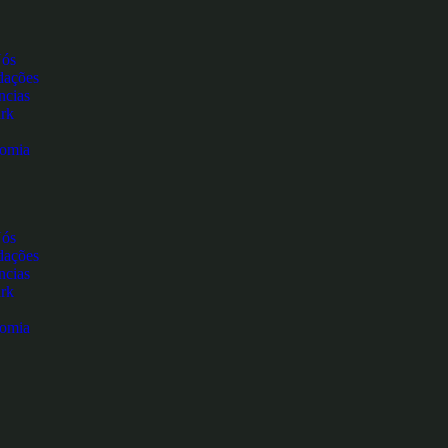
Nós
ações
ncias
rk
nomia
Nós
ações
ncias
rk
nomia