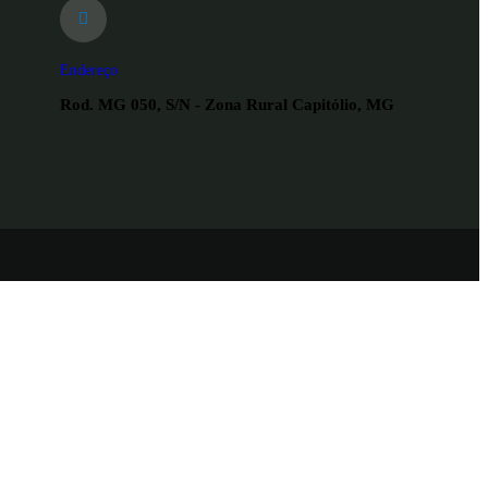
Endereço
Rod. MG 050, S/N - Zona Rural Capitólio, MG