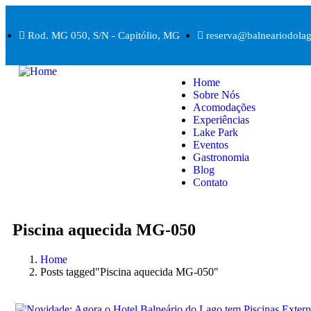
Rod. MG 050, S/N - Capitólio, MG
reserva@balneariodolag
Home
Sobre Nós
Acomodações
Experiências
Lake Park
Eventos
Gastronomia
Blog
Contato
Piscina aquecida MG-050
Home
Posts tagged"Piscina aquecida MG-050"